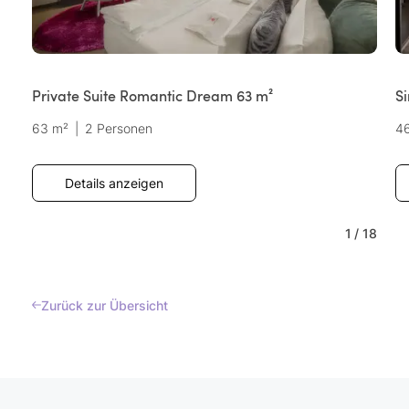
Private Suite Romantic Dream 63 m²
Si
63 m²
|
2 Personen
4
Details anzeigen
1
/
18
Zurück zur Übersicht