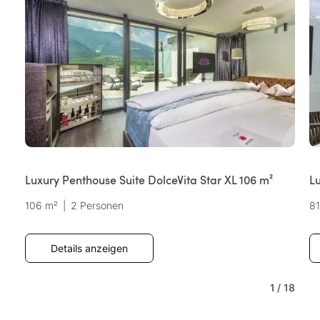
Luxury Penthouse Suite DolceVita Star XL 106 m²
Lu
106 m²
|
2 Personen
81
Details anzeigen
1
/
18