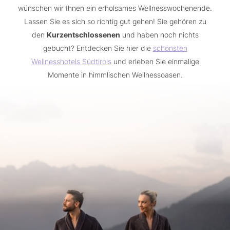
(Wandern, Mountainbiken, Golfen usw.)
Handcreme
wünschen wir Ihnen ein erholsames Wellnesswochenende.
Jacke
Damenhygieneartikel
Lassen Sie es sich so richtig gut gehen! Sie gehören zu
Zwei Paar Schuhe (ein sportliches und ein
Schminkutensilien und Abschminktücher
den
eleganteres)
Kurzentschlossenen
und haben noch nichts
Parfüm oder Aftershave
Sportbekleidung für Yoga oder andere
gebucht? Entdecken Sie hier die
schönsten
Wellnesshotels Südtirols
Sportarten Ihrer Wahl (Wandern, Mountainbiken,
und erleben Sie einmalige
Golfen usw.)
Momente in himmlischen Wellnessoasen.
Sonnenbrille und evtl. Sonnenhut