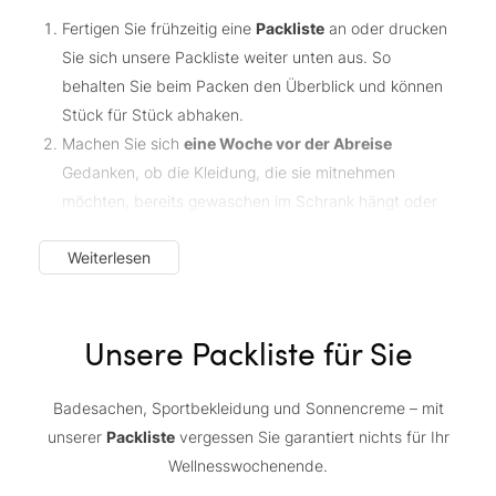
Fertigen Sie frühzeitig eine
Packliste
an oder drucken
Sie sich unsere Packliste weiter unten aus. So
behalten Sie beim Packen den Überblick und können
Stück für Stück abhaken.
Machen Sie sich
eine Woche vor der Abreise
Gedanken, ob die Kleidung, die sie mitnehmen
möchten, bereits gewaschen im Schrank hängt oder
ob Sie nochmal die Waschmaschine anwerfen sollten.
Weiterlesen
Überlegen Sie auch, ob Sie alles, was Sie brauchen, zu
Hause haben oder ob Sie noch etwas besorgen
müssen.
Unsere Packliste für Sie
Beginnen Sie bereits
ein paar Tage vor der Abreise
,
sich schrittweise die Kleidung, die Accessoires und die
weiteren Dinge, die später in den Koffer sollen,
Badesachen, Sportbekleidung und Sonnencreme – mit
irgendwo zurechtzulegen.
unserer
Packliste
vergessen Sie garantiert nichts für Ihr
Wellnesswochenende.
Auf diese Weise haben Sie am Tag der Abreise bereits