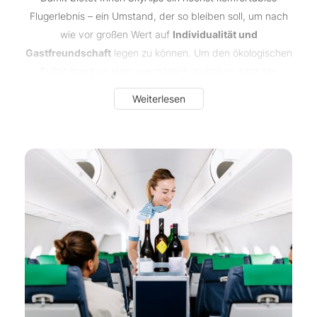
Flugerlebnis – ein Umstand, der so bleiben soll, um nach
wie vor großen Wert auf
Individualität und
Gastfreundschaft
legen zu können. Um den ökologischen
Fußabdruck so klein wie möglich zu halten, sind alle
SkyAlps-Flugzeuge mit einem Turboprop-Antrieb
Weiterlesen
ausgestattet, der im Vergleich zu üblichen Regionaljets bis
zu
50 % weniger Emissionen
und
50 % weniger Lärm
bei Start und Landung verursacht. Zudem wird seit 2023
ein
nachhaltiger Treibstoff
verwendet.