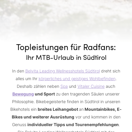
Topleistungen für Radfans:
Ihr MTB-Urlaub in Südtirol
In den
Belvita Leading Wellnesshotels Südtirol
dreht sich
alles um Ihr
körperliches und geistiges Wohlbefinden
.
Deshalb zählen neben
Spa
und
Vitaler Cuisine
auch
Bewegung
und Sport
zu den tragenden Säulen unserer
Philosophie. Bikebegeisterte finden in Südtirol in unseren
Bikehotels ein
breites Leihangebot
an
Mountainbikes, E-
Bikes und weiterer Ausrüstung
vor und kommen in den
Genuss
individueller Tipps und Tourenempfehlungen
.