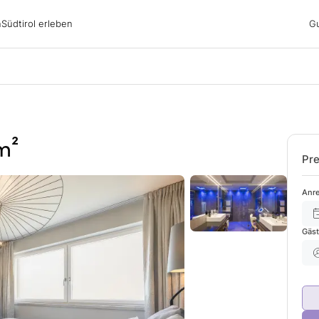
irol erleben
n
Südtirol erleben
G
ubsgebiete
ern
n
nswürdigkeiten
ub mit Hund
m²
Pre
Anre
Gäs