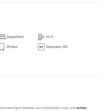
Doppelbett
Hi-Fi
Minibar
Separates WC
 hochwertigem Mobiliar aus heimischem Holz und
echter