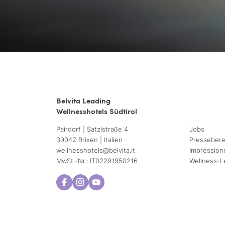
Belvita Leading
Wellnesshotels Südtirol
Pairdorf | Satzlstraße 4
Jobs
39042 Brixen | Italien
Pressebere
wellnesshotels@
belvita.
it
Impression
MwSt.-Nr.: IT02291950216
Wellness-L