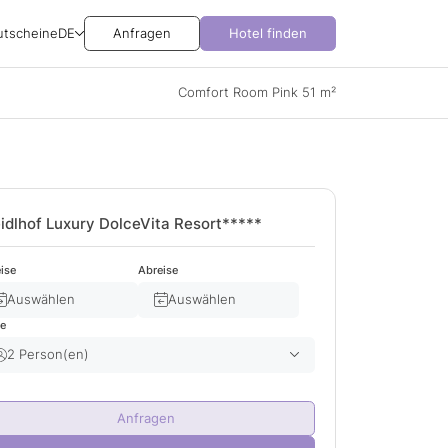
utscheine
DE
Anfragen
Hotel finden
Comfort Room Pink 51 m²
idlhof Luxury DolceVita Resort*****
ise
Abreise
Auswählen
Auswählen
te
2 Person(en)
Erwachsene(r)
2
Anfragen
Kind(er)
0