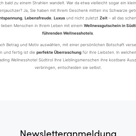
ch bald zu einem Strahlen wandelt. War da etwa vielleicht sogar ein klei
enjauchzer? Ja, Sie haben mit Ihrem Geschenk mitten ins Schwarze getr
ntspannung
,
Lebensfreude
,
Luxus
und nicht zuletzt
Zeit
– all das sche
 lieben Menschen in Ihrem Leben mit einem
Wellnessgutschein in Südti
führenden Wellnesshotels
.
ach Betrag und Motiv auswählen, mit einer persönlichen Botschaft vers
n und fertig ist die
perfekte Überraschung
für Ihre Liebsten. In welchem
ading Wellnesshotel Südtirol Ihre Lieblingsmenschen ihre kostbare Ausz
verbringen, entscheiden sie selbst.
Newsletteranmeldung