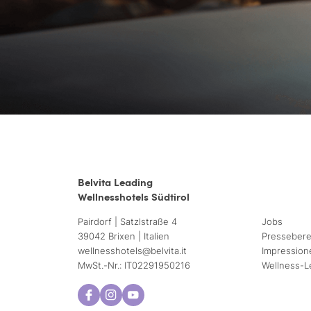
Belvita Leading
Wellnesshotels Südtirol
Pairdorf | Satzlstraße 4
Jobs
39042 Brixen | Italien
Pressebere
wellnesshotels@
belvita.
it
Impression
MwSt.-Nr.: IT02291950216
Wellness-L