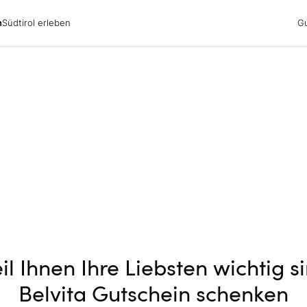
irol erleben
n
Südtirol erleben
G
ubsgebiete
dern
n
nswürdigkeiten
ub mit Hund
il Ihnen Ihre Liebsten wichtig si
Belvita Gutschein schenken