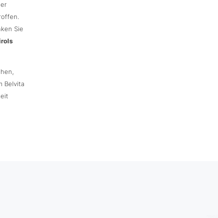
ner
offen.
nken Sie
rols
ehen,
 Belvita
eit