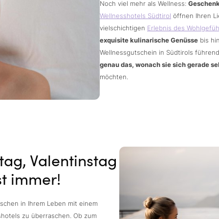
Noch viel mehr als Wellness:
Geschenk
Wellnesshotels Südtirol
öffnen Ihren L
vielschichtigen
Erlebnis des Wohlgefüh
exquisite kulinarische Genüsse
bis hi
Wellnessgutschein in Südtirols führe
genau das, wonach sie sich gerade s
möchten.
tag, Valentinstag
st immer!
nschen in Ihrem Leben mit einem
sshotels zu überraschen. Ob zum