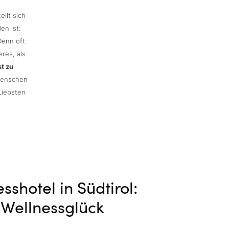
ellt sich
en ist:
Denn oft
res, als
t zu
menschen
Liebsten
sshotel in Südtirol:
r Wellnessglück