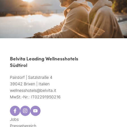
Belvita Leading Wellnesshotels
Südtirol
Pairdorf | Satzlstraße 4
39042 Brixen | Italien
wellnesshotels@
belvita.
it
MwSt.-Nr.: IT02291950216
Jobs
Pressebereich