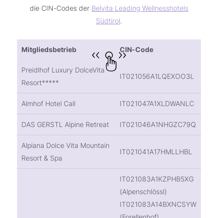
die CIN-Codes der
Belvita Leading Wellnesshotels
Südtirol
.
Mitgliedsbetrieb
CIN-Code
Preidlhof Luxury DolceVita
IT021056A1LQEXOO3L
Resort*****
Almhof Hotel Call
IT021047A1XLDWANLC
DAS GERSTL Alpine Retreat
IT021046A1NHGZC79Q
Alpiana Dolce Vita Mountain
IT021041A17HMLLHBL
Resort & Spa
IT021083A1KZPHB5XG
(Alpenschlössl)
IT021083A14BXNCSYW
(Forellenhof)