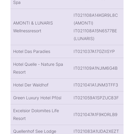
Spa
IT021108A14KGR9L8C
AMONTI & LUNARIS
(AMONTI)
Wellnessresort
IT021108A15N6577BE
(LUNARIS)
Hotel Das Paradies
IT021037A17GZIISYP
Hotel Quelle - Nature Spa
IT021109A1NJIM6G4B
Resort
Hotel Der Waldhof
IT021041A1JNM3TFF3
Green Luxury Hotel Pfösl
IT021059A1SPZUC83F
Excelsior Dolomites Life
IT021047A1F9KORLB9
Resort
Quellenhof See Lodge
IT021083A1UDA2XEZT