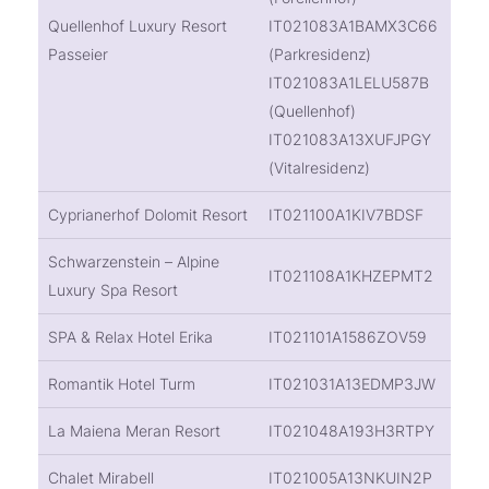
Quellenhof Luxury Resort
IT021083A1BAMX3C66
Passeier
(Parkresidenz)
IT021083A1LELU587B
(Quellenhof)
IT021083A13XUFJPGY
(Vitalresidenz)
Cyprianerhof Dolomit Resort
IT021100A1KIV7BDSF
Schwarzenstein – Alpine
IT021108A1KHZEPMT2
Luxury Spa Resort
SPA & Relax Hotel Erika
IT021101A1586ZOV59
Romantik Hotel Turm
IT021031A13EDMP3JW
La Maiena Meran Resort
IT021048A193H3RTPY
Chalet Mirabell
IT021005A13NKUIN2P