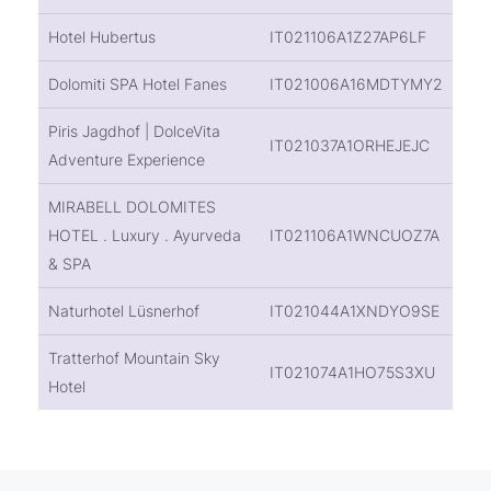
Hotel Hubertus
IT021106A1Z27AP6LF
Dolomiti SPA Hotel Fanes
IT021006A16MDTYMY2
Piris Jagdhof | DolceVita
IT021037A1ORHEJEJC
Adventure Experience
MIRABELL DOLOMITES
HOTEL . Luxury . Ayurveda
IT021106A1WNCUOZ7A
& SPA
Naturhotel Lüsnerhof
IT021044A1XNDYO9SE
Tratterhof Mountain Sky
IT021074A1HO75S3XU
Hotel