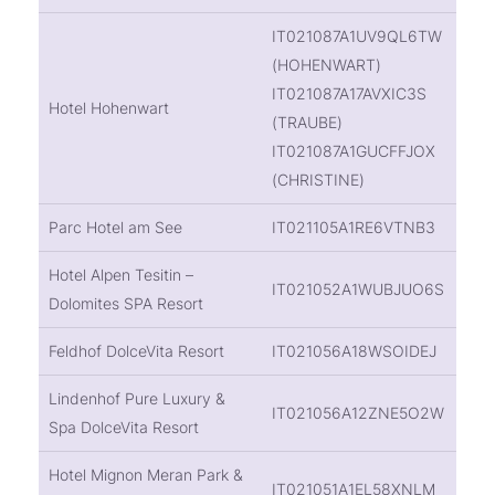
IT021087A1UV9QL6TW
(HOHENWART)
IT021087A17AVXIC3S
Hotel Hohenwart
(TRAUBE)
IT021087A1GUCFFJOX
(CHRISTINE)
Parc Hotel am See
IT021105A1RE6VTNB3
Hotel Alpen Tesitin –
IT021052A1WUBJUO6S
Dolomites SPA Resort
Feldhof DolceVita Resort
IT021056A18WSOIDEJ
Lindenhof Pure Luxury &
IT021056A12ZNE5O2W
Spa DolceVita Resort
Hotel Mignon Meran Park &
IT021051A1EL58XNLM