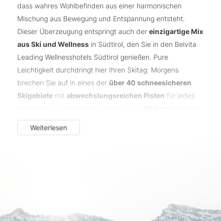
dass wahres Wohlbefinden aus einer harmonischen
Mischung aus Bewegung und Entspannung entsteht.
Dieser Überzeugung entspringt auch der
einzigartige Mix
aus Ski und Wellness
in Südtirol, den Sie in den Belvita
Leading Wellnesshotels Südtirol genießen. Pure
Leichtigkeit durchdringt hier Ihren Skitag: Morgens
brechen Sie auf in eines der
über 40 schneesicheren
Skigebiete
mit
abwechslungsreichen Pisten
für jedes
Könnerlevel, nachmittags frönen Sie im
Wellnessbereich
Ihres Skihotels in Südtirol dem süßen Nichtstun. Dürfen es
Weiterlesen
spezifische Services für Skibegeisterte
sein? Unsere
Mitgliedsbetriebe mit der
Spezialisierung „Active“
haben
sich eigens auf die Bedürfnisse im Aktiv- und
Outdoorbereich spezialisiert.