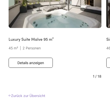
Luxury Suite Malve 95 m²
Si
45 m²
|
2 Personen
4
Details anzeigen
1
/
18
Zurück zur Übersicht