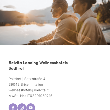
Belvita Leading Wellnesshotels
Südtirol
Pairdorf | Satzlstraße 4
39042 Brixen | Italien
wellnesshotels@
belvita.
it
MwSt.-Nr.: IT02291950216