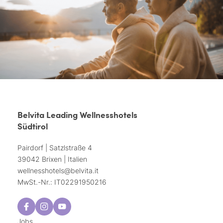
Belvita Leading Wellnesshotels
Südtirol
Pairdorf | Satzlstraße 4
39042 Brixen | Italien
wellnesshotels@
belvita.
it
MwSt.-Nr.: IT02291950216
Jobs