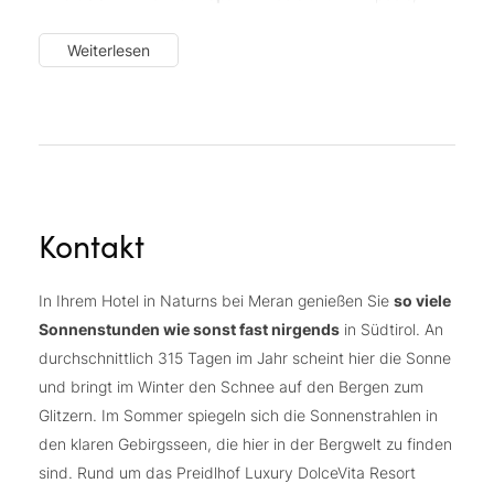
einzigartige Saunalandschaft im Sauna Tower mit 16
Weiterlesen
Dampf-, Relax- und Schwitzattraktionen sowie
mediterraner Park mit Private Spa Lounges
Preidl Med Spa:
kostenlose Gesundheitsreferate
und Gesundheitstipps
mit Dr. Angerer
Mit sensationellen
315 Sonnentagen
im Jahr ist das
milde Klima
in Naturns wie geschaffen für
Outdoorfans und Aktive.
Kontakt
Großes Aktivprogramm:
geführte Wanderungen, 12
geführte Biketouren wöchentlich (Bikesaison: März –
In Ihrem Hotel in Naturns bei Meran genießen Sie
so viele
November, gegen geringe Gebühr), 40 Stunden
Sonnenstunden wie sonst fast nirgends
in Südtirol. An
betreute Fitnesseinheiten an 7 Tagen pro Woche,
durchschnittlich 315 Tagen im Jahr scheint hier die Sonne
DolceVita Tagesausflüge (gegen geringe Gebühr)
und bringt im Winter den Schnee auf den Bergen zum
Glitzern. Im Sommer spiegeln sich die Sonnenstrahlen in
den klaren Gebirgsseen, die hier in der Bergwelt zu finden
sind. Rund um das Preidlhof Luxury DolceVita Resort