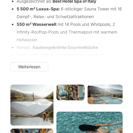
Ausgezeichnet als
Best Hotel Spa of Italy
5 500 m² Luxus-Spa:
6-stöckiger Sauna Tower mit 16
Dampf-, Relax- und Schwitzattraktionen
550 m² Wasserwelt
mit 14 Pools und Whirlpools, 2
Infinity-Rooftop-Pools und Thermalpool mit warmem
Heilwasser
Feinste,
haubengekrönte Gourmetküche
Toplage fürs Biken und Wandern
am Fuß des
Naturparks Texelgruppe
Weiterlesen
Spezialist für Ihren romantischen Anlass:
Honeymoon, Jubiläen und Geburtstage
Professionelles
Med Spa
mit Health-Check-ups und
Wellness & Health Retreats
Premiumlage für ein Premium Resort – adults only
Ausgezeichnet als
bestes 5-Sterne-Hotel in
Italien
,vereint der Preidlhof mediterrane Lebensart,
Südtiroler
Gastlichkeit
, idyllische
Ruhe
und eine