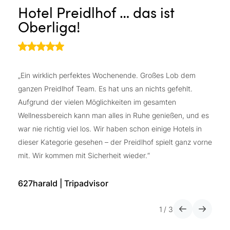
Hotel Preidlhof … das ist
F
Oberliga!
W
„Ein wirklich perfektes Wochenende. Großes Lob dem
„F
ganzen Preidlhof Team. Es hat uns an nichts gefehlt.
fr
Aufgrund der vielen Möglichkeiten im gesamten
ei
Wellnessbereich kann man alles in Ruhe genießen, und es
si
war nie richtig viel los. Wir haben schon einige Hotels in
ve
dieser Kategorie gesehen – der Preidlhof spielt ganz vorne
Li
mit. Wir kommen mit Sicherheit wieder.“
di
627harald | Tripadvisor
M
1
/
3