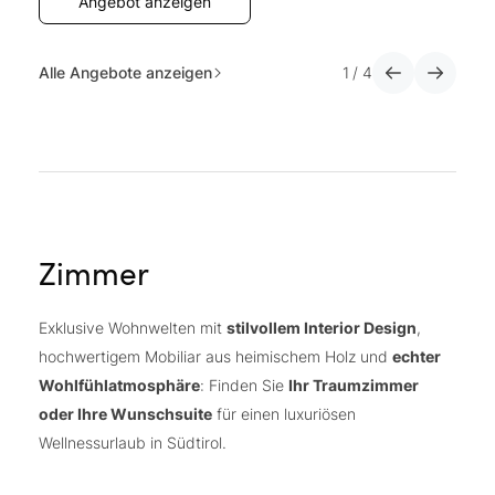
Angebot anzeigen
Med-Spa-Angebot
mit Health-Check-ups,
Gesundheitsanalysen und -therapien sowie Anti-
Alle Angebote anzeigen
1
/
4
Aging-Behandlungen.
Zimmer
Exklusive Wohnwelten mit
stilvollem Interior Design
,
hochwertigem Mobiliar aus heimischem Holz und
echter
Wohlfühlatmosphäre
: Finden Sie
Ihr Traumzimmer
oder Ihre Wunschsuite
für einen luxuriösen
Wellnessurlaub in Südtirol.