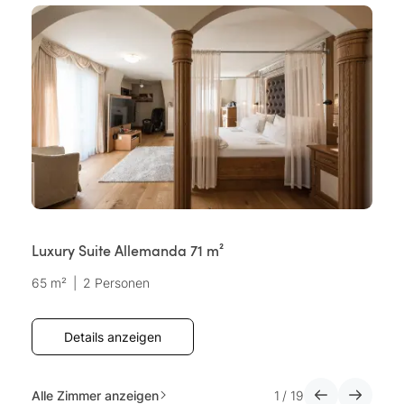
Luxury Suite Allemanda 71 m²
L
65 m²
|
2 Personen
25
Details anzeigen
Alle Zimmer anzeigen
1
/
19