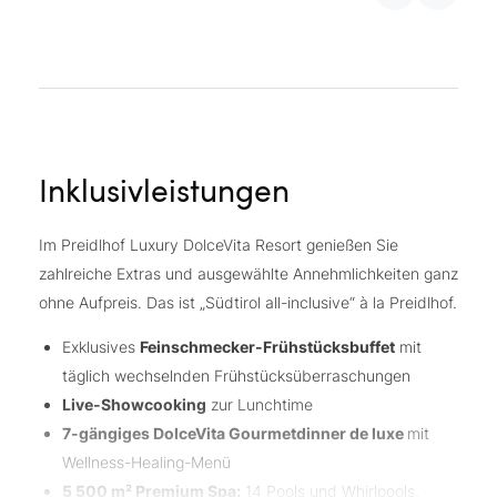
Inklusivleistungen
Im Preidlhof Luxury DolceVita Resort genießen Sie
zahlreiche Extras und ausgewählte Annehmlichkeiten ganz
ohne Aufpreis. Das ist „Südtirol all-inclusive“ à la Preidlhof.
Exklusives
Feinschmecker-Frühstücksbuffet
mit
täglich wechselnden Frühstücksüberraschungen
Live-Showcooking
zur Lunchtime
7-gängiges DolceVita Gourmetdinner de luxe
mit
Wellness-Healing-Menü
5 500 m² Premium Spa:
14 Pools und Whirlpools,