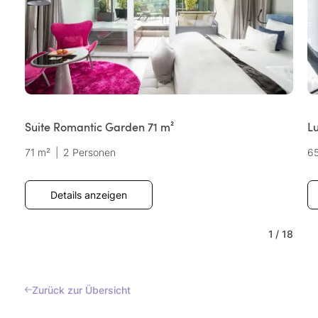
Suite Romantic Garden 71 m²
L
71 m²
|
2 Personen
6
Details anzeigen
1
/
18
Zurück zur Übersicht