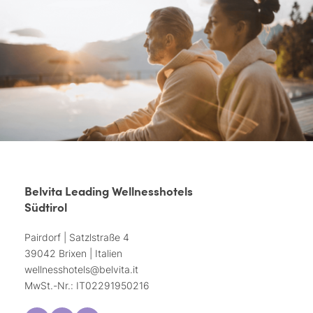
Belvita Leading Wellnesshotels
Südtirol
Pairdorf | Satzlstraße 4
39042 Brixen | Italien
wellnesshotels@
belvita.
it
MwSt.-Nr.: IT02291950216