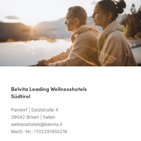
Belvita Leading Wellnesshotels
Südtirol
Pairdorf | Satzlstraße 4
39042 Brixen | Italien
wellnesshotels@
belvita.
it
MwSt.-Nr.: IT02291950216