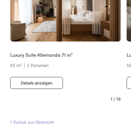
Luxury Suite Allemanda 71 m²
Lu
65 m²
|
2 Personen
5
Details anzeigen
1
/
18
Zurück zur Übersicht