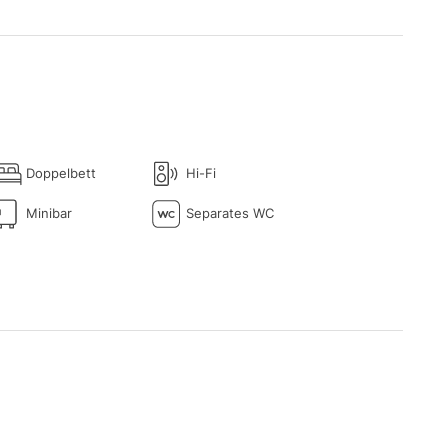
Doppelbett
Hi-Fi
Minibar
Separates WC