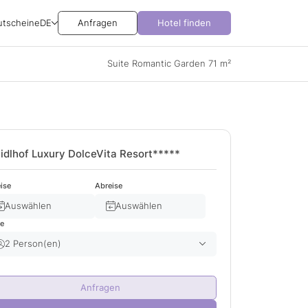
utscheine
DE
Anfragen
Hotel finden
Suite Romantic Garden 71 m²
idlhof Luxury DolceVita Resort*****
ise
Abreise
Auswählen
Auswählen
te
2 Person(en)
Erwachsene(r)
2
Anfragen
Kind(er)
0