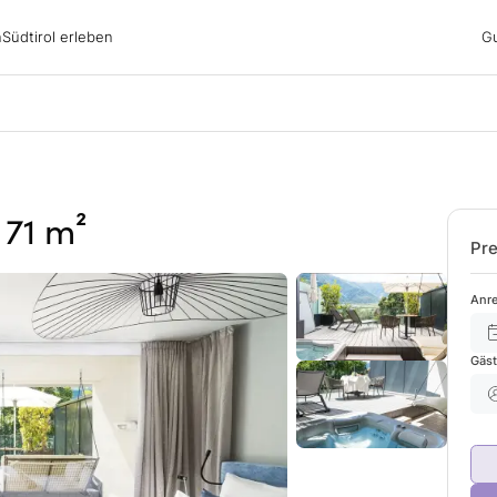
irol erleben
n
Südtirol erleben
G
ubsgebiete
ern
n
nswürdigkeiten
ub mit Hund
 71 m²
Pre
Anre
Gäs