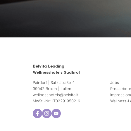
Belvita Leading
Wellnesshotels Südtirol
Pairdorf | Satzlstraße 4
Jobs
39042 Brixen | Italien
Pressebere
wellnesshotels@
belvita.
it
Impression
MwSt.-Nr.: IT02291950216
Wellness-L