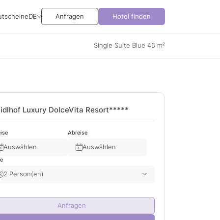
utscheine
DE
Anfragen
Hotel finden
Single Suite Blue 46 m²
idlhof Luxury DolceVita Resort*****
ise
Abreise
Auswählen
Auswählen
te
2 Person(en)
Erwachsene(r)
2
Anfragen
Kind(er)
0