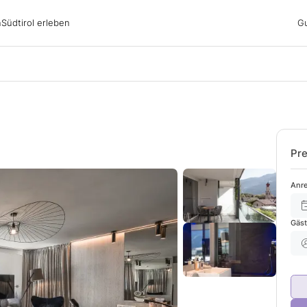
irol erleben
n
Südtirol erleben
G
ubsgebiete
ern
n
nswürdigkeiten
ub mit Hund
Pre
Anre
Gäs