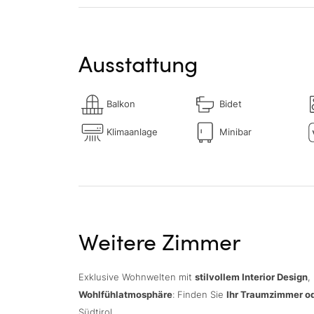
Ausstattung
Balkon
Bidet
Klimaanlage
Minibar
Weitere Zimmer
Exklusive Wohnwelten mit
stilvollem Interior Design
,
Wohlfühlatmosphäre
: Finden Sie
Ihr Traumzimmer od
Südtirol.