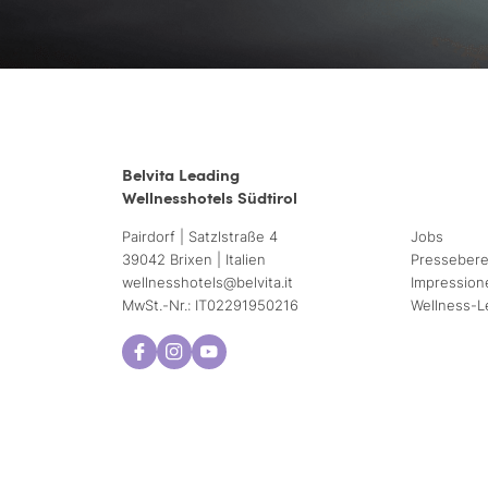
Belvita Leading
Wellnesshotels Südtirol
Pairdorf | Satzlstraße 4
Jobs
39042 Brixen | Italien
Pressebere
wellnesshotels@
belvita.
it
Impression
MwSt.-Nr.: IT02291950216
Wellness-L