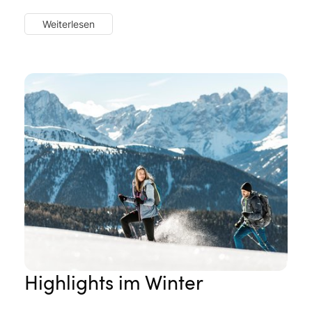
Wanderung durch die
Gilfenklamm bei Ratschings
, eine
Weiterlesen
Schlucht aus reinweißem Marmor, und der vor allem im
Herbst wunderschöne
„Keschtnweg“
entlang von
Kastanienbäumen und Obsthainen. Auch
Bikebegeisterten wird rund um unsere Wellnesshotels im
Eisacktal nicht langweilig: Der fast 100 Kilometer lange
Eisacktal Radweg
lässt Sie die Gegend vom Brenner über
Sterzing, Brixen und Klausen bis nach Bozen auf zwei
Rädern erkunden, und
aufregende Mountainbike-
Strecken und -Trails
durchziehen die faszinierende
Eisacktaler Bergwelt.
Highlights im Winter