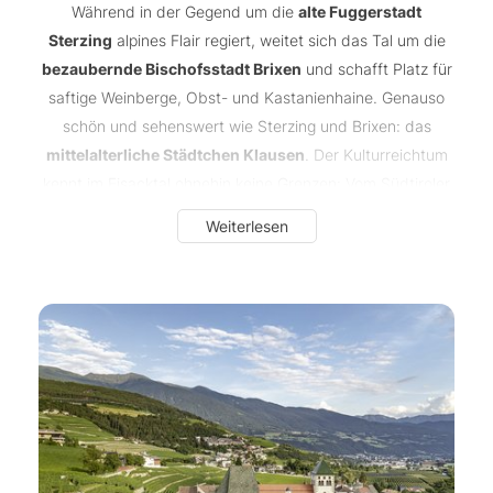
Während in der Gegend um die
alte Fuggerstadt
Sterzing
alpines Flair regiert, weitet sich das Tal um die
bezaubernde Bischofsstadt Brixen
und schafft Platz für
saftige Weinberge, Obst- und Kastanienhaine. Genauso
schön und sehenswert wie Sterzing und Brixen: das
mittelalterliche Städtchen Klausen
. Der Kulturreichtum
kennt im Eisacktal ohnehin keine Grenzen: Vom Südtiroler
Bergbaumuseum Schneeberg in Ridnaun über die
Weiterlesen
Festung Franzensfeste
, die
Hofburg und den Dom in
Brixen
sowie die bedeutenden
Klöster Säben und
Neustift
bis hin zu zahlreichen mittelalterlichen
Schlössern und Burgen ist hier für jeden Geschmack
etwas dabei. Auch der kulinarische Genuss wird im
Eisacktal großgeschrieben, insbesondere zur traditionellen
und
beliebten Törggelezeit im Herbst
.