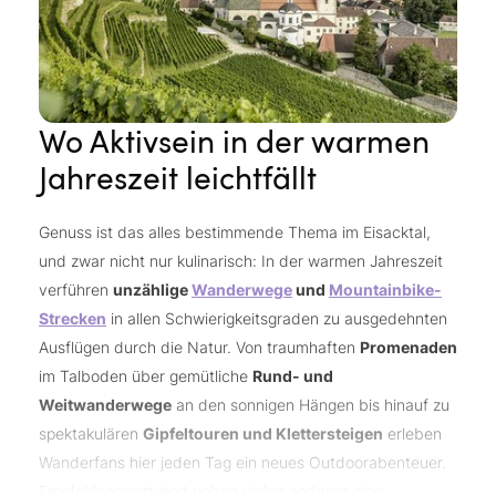
Wo Aktivsein in der warmen
Jahreszeit leichtfällt
Genuss ist das alles bestimmende Thema im Eisacktal,
und zwar nicht nur kulinarisch: In der warmen Jahreszeit
verführen
unzählige
Wanderwege
und
Mountainbike-
Strecken
in allen Schwierigkeitsgraden zu ausgedehnten
Ausflügen durch die Natur. Von traumhaften
Promenaden
im Talboden über gemütliche
Rund- und
Weitwanderwege
an den sonnigen Hängen bis hinauf zu
spektakulären
Gipfeltouren und Klettersteigen
erleben
Wanderfans hier jeden Tag ein neues Outdoorabenteuer.
Empfehlenswert sind neben vielen anderen eine