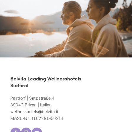
Belvita Leading Wellnesshotels
Südtirol
Pairdorf | Satzlstraße 4
39042 Brixen | Italien
wellnesshotels@
belvita.
it
MwSt.-Nr.: IT02291950216