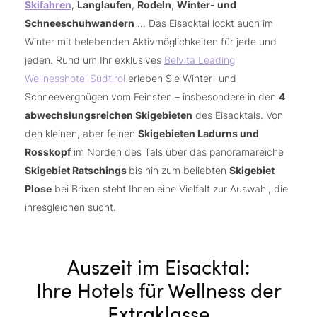
Skifahren
,
Langlaufen
,
Rodeln
,
Winter- und
Schneeschuhwandern
… Das Eisacktal lockt auch im
Winter mit belebenden Aktivmöglichkeiten für jede und
jeden. Rund um Ihr exklusives
Belvita Leading
Wellnesshotel Südtirol
erleben Sie Winter- und
Schneevergnügen vom Feinsten – insbesondere in den
4
abwechslungsreichen Skigebieten
des Eisacktals. Von
den kleinen, aber feinen
Skigebieten Ladurns und
Rosskopf
im Norden des Tals über das panoramareiche
Skigebiet Ratschings
bis hin zum beliebten
Skigebiet
Plose
bei Brixen steht Ihnen eine Vielfalt zur Auswahl, die
ihresgleichen sucht.
Auszeit im Eisacktal:
Ihre Hotels für Wellness der
Extraklasse