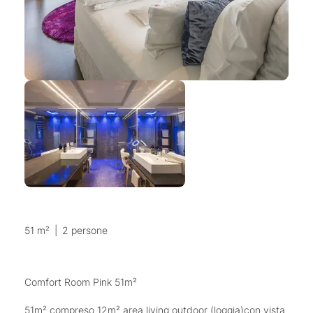
51 m²
|
2 persone
Comfort Room Pink 51m²
51m² compreso 12m² area living outdoor (loggia)con vista