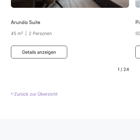
Arunda Suite
Pi
45 m²
|
2 Personen
5
Details anzeigen
1
/
24
Zurück zur Übersicht