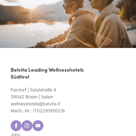
Belvita Leading Wellnesshotels
Südtirol
Pairdorf | Satzlstraße 4
39042 Brixen | Italien
wellnesshotels@
belvita.
it
MwSt.-Nr.: IT02291950216
Jobs