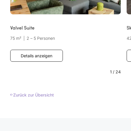
Valvel Suite
Sk
75 m²
|
2 – 5 Personen
4
Details anzeigen
1
/
24
Zurück zur Übersicht