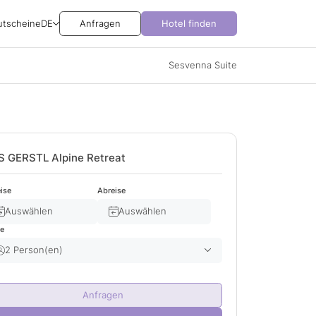
utscheine
DE
Anfragen
Hotel finden
Sesvenna Suite
S GERSTL Alpine Retreat
ise
Abreise
Auswählen
Auswählen
te
2 Person(en)
Erwachsene(r)
2
Anfragen
Kind(er)
0