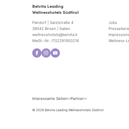
Belvita Leading
Wellnesshotels Südtirol
Pairdorf | Satzlstraße 4
Jobs
39042 Brixen | Italien
Pressebere
wellnesshotels@
belvita.
it
Impression
MwSt.-Nr.: IT02291950216
Wellness-L
Interessante Seiten
Partner
© 2026 Belvita Leading Wellnesshotels Südtirol