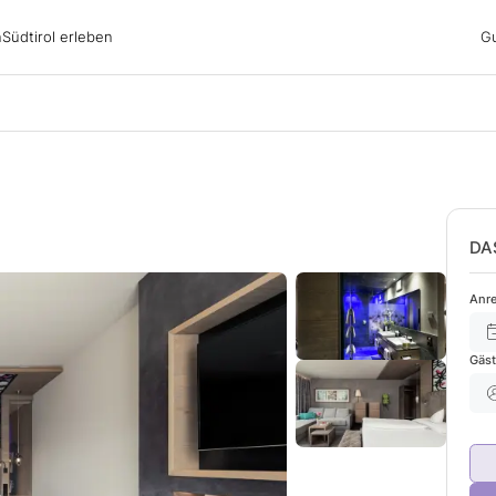
irol erleben
n
Südtirol erleben
G
ubsgebiete
ern
n
nswürdigkeiten
ub mit Hund
DA
Anre
Gäs