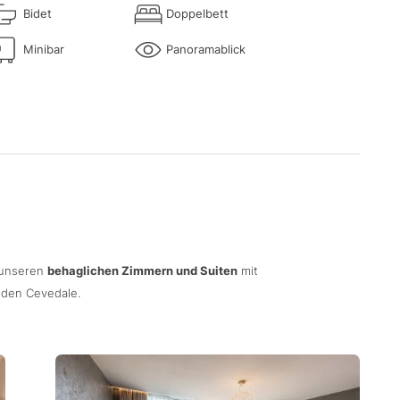
Bidet
Doppelbett
Minibar
Panoramablick
 unseren
behaglichen Zimmern und Suiten
mit
 den Cevedale.