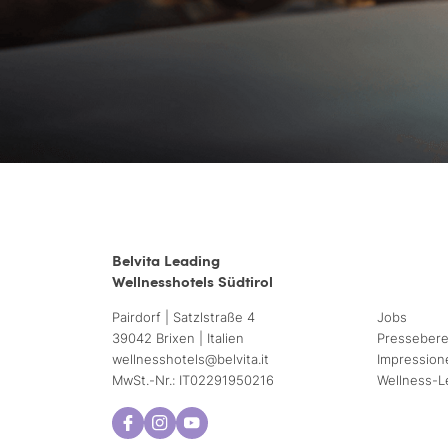
Belvita Leading
Wellnesshotels Südtirol
Pairdorf | Satzlstraße 4
Jobs
39042 Brixen | Italien
Pressebere
wellnesshotels@
belvita.
it
Impression
MwSt.-Nr.: IT02291950216
Wellness-L