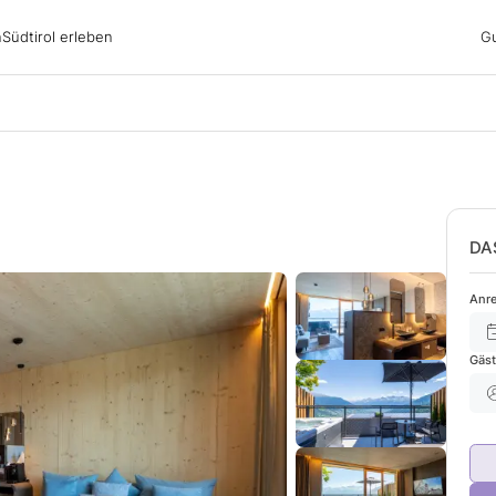
irol erleben
n
Südtirol erleben
G
ubsgebiete
ern
n
nswürdigkeiten
ub mit Hund
DA
Anre
Gäs