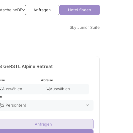
utscheine
DE
Anfragen
Hotel finden
Sky Junior Suite
S GERSTL Alpine Retreat
ise
Abreise
Auswählen
Auswählen
te
2 Person(en)
Erwachsene(r)
2
Anfragen
Kind(er)
0