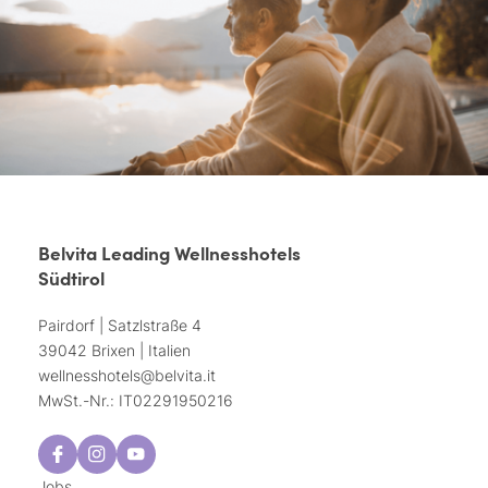
Belvita Leading Wellnesshotels
Südtirol
Pairdorf | Satzlstraße 4
39042 Brixen | Italien
wellnesshotels@
belvita.
it
MwSt.-Nr.: IT02291950216
Jobs