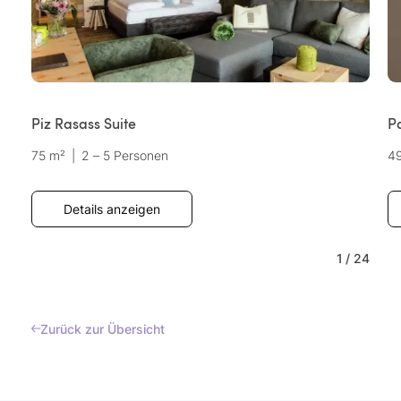
Piz Rasass Suite
P
75 m²
|
2 – 5 Personen
4
Details anzeigen
1
/
24
Zurück zur Übersicht