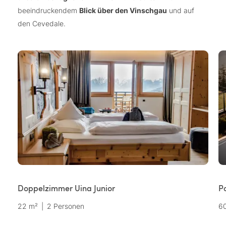
beeindruckendem
Blick über den Vinschgau
und auf
den Cevedale.
Doppelzimmer Uina Junior
Po
22 m²
|
2 Personen
6