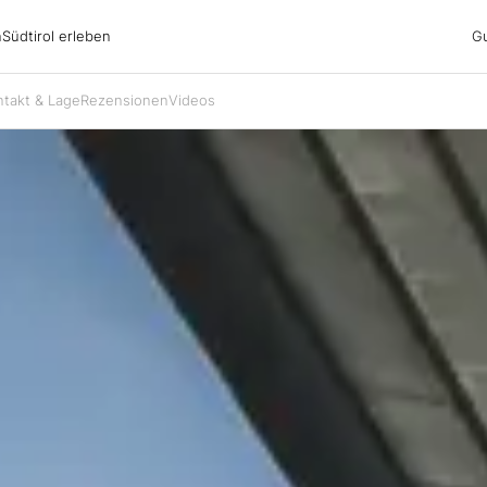
irol erleben
n
Südtirol erleben
G
ubsgebiete
ern
n
ntakt & Lage
Rezensionen
Videos
nswürdigkeiten
ub mit Hund