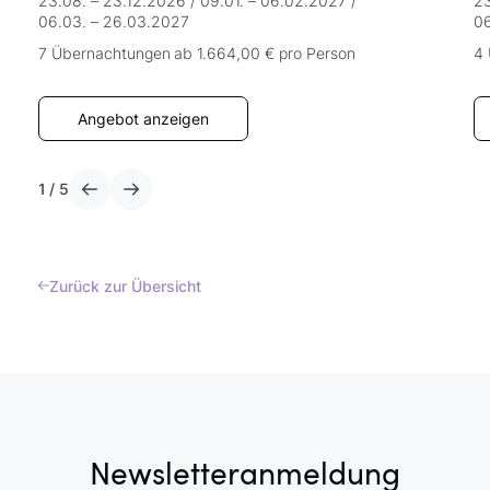
23.08. – 23.12.2026
/
09.01. – 06.02.2027
/
23
06.03. – 26.03.2027
06
7 Übernachtungen
ab 1.664,00 €
pro Person
4
Angebot anzeigen
1
/
5
Zurück zur Übersicht
Newsletteranmeldung