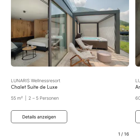
LUNARIS Wellnessresort
LU
Chalet Suite de Luxe
A
55 m²
|
2 – 5 Personen
6
Details anzeigen
1
/
16