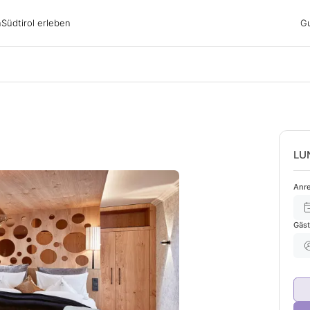
irol erleben
n
Südtirol erleben
G
ubsgebiete
ern
n
nswürdigkeiten
ub mit Hund
LU
Anre
Gäs