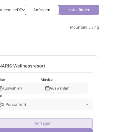
utscheine
DE
Anfragen
Hotel finden
Mountain Living
NARIS Wellnessresort
ise
Abreise
Auswählen
Auswählen
te
2 Person(en)
Erwachsene(r)
2
Anfragen
Kind(er)
0