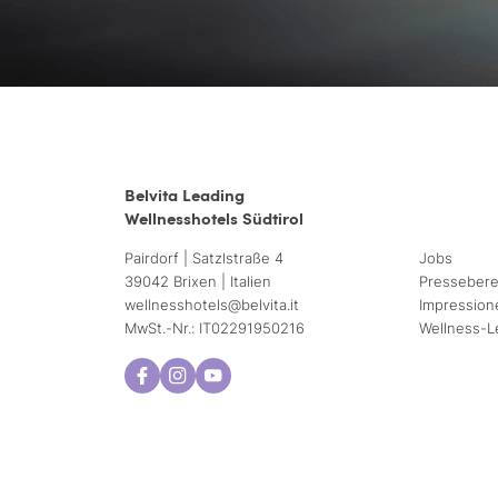
Belvita Leading
Wellnesshotels Südtirol
Pairdorf | Satzlstraße 4
Jobs
39042 Brixen | Italien
Pressebere
wellnesshotels@
belvita.
it
Impression
MwSt.-Nr.: IT02291950216
Wellness-L