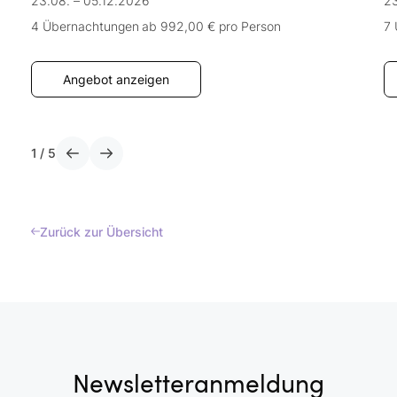
23.08. – 05.12.2026
23
4 Übernachtungen
ab 992,00 €
pro Person
7
Angebot anzeigen
1
/
5
Zurück zur Übersicht
Newsletteranmeldung