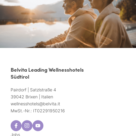
Belvita Leading Wellnesshotels
Südtirol
Pairdorf | Satzlstraße 4
39042 Brixen | Italien
wellnesshotels@
belvita.
it
MwSt.-Nr.: IT02291950216
Jobs