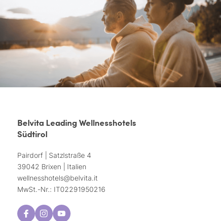
Belvita Leading Wellnesshotels
Südtirol
Pairdorf | Satzlstraße 4
39042 Brixen | Italien
wellnesshotels@
belvita.
it
MwSt.-Nr.: IT02291950216