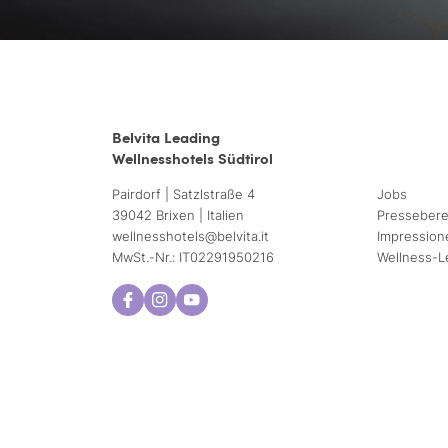
Belvita Leading
Wellnesshotels Südtirol
Pairdorf | Satzlstraße 4
Jobs
39042 Brixen | Italien
Pressebere
wellnesshotels@
belvita.
it
Impression
MwSt.-Nr.: IT02291950216
Wellness-L