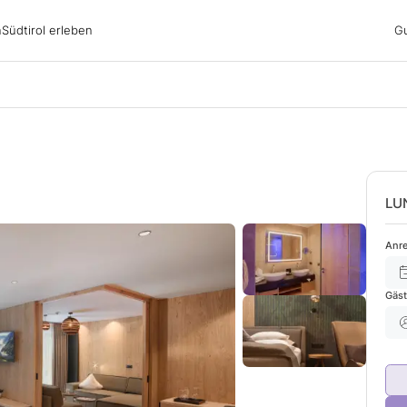
irol erleben
n
Südtirol erleben
G
ubsgebiete
ern
n
nswürdigkeiten
ub mit Hund
LU
Anre
Gäs