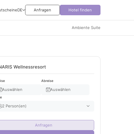
utscheine
DE
Anfragen
Hotel finden
Ambiente Suite
NARIS Wellnessresort
ise
Abreise
Auswählen
Auswählen
te
2 Person(en)
Erwachsene(r)
2
Anfragen
Kind(er)
0