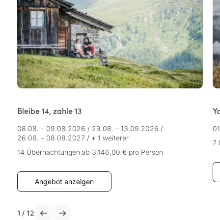
Bleibe 14, zahle 13
Y
08.08. – 09.08.2026
/
29.08. – 13.09.2026
/
01
26.06. – 08.08.2027
/
+ 1 weiterer
7
14 Übernachtungen
ab 3.146,00 €
pro Person
Angebot anzeigen
1
/
12