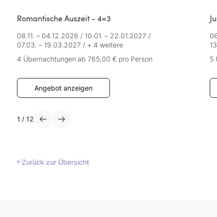
Romantische Auszeit - 4=3
Ju
08.11. – 04.12.2026
/
10.01. – 22.01.2027
/
06
07.03. – 19.03.2027
/
+ 4 weitere
13
4 Übernachtungen
ab 765,00 €
pro Person
5
Angebot anzeigen
1
/
12
Zurück zur Übersicht