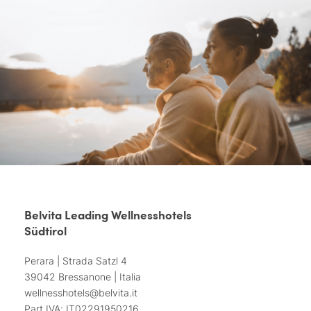
Belvita Leading Wellnesshotels
Südtirol
Perara | Strada Satzl 4
39042 Bressanone | Italia
wellnesshotels@
belvita.
it
Part.IVA: IT02291950216