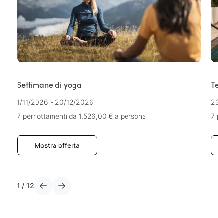
Settimane di yoga
T
1/11/2026 - 20/12/2026
23
7 pernottamenti
da 1.526,00 €
a persona
7 
Mostra offerta
1
/
12