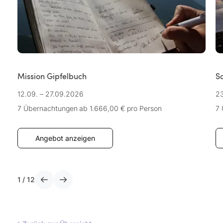
Mission Gipfelbuch
S
12.09. – 27.09.2026
23
7 Übernachtungen
ab 1.666,00 €
pro Person
7
Angebot anzeigen
1
/
12