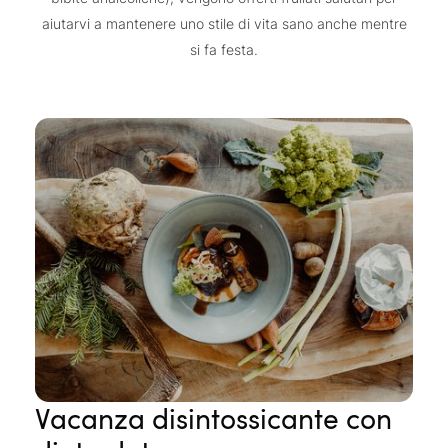
fitness dei Belvita Leading Wellnesshotels Südtirol dotate
aiutarvi a mantenere uno stile di vita sano anche mentre
di attrezzi di ultima generazione. Anche la
qualità del
si fa festa.
sonno
non va sottovalutata per supportare l’organismo nel
suo lavoro di disintossicazione.
Vacanza disintossicante con