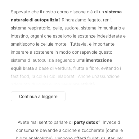
Sapevate che il nostro corpo dispone già di un
sistema
naturale di autopulizia
? Ringraziamo fegato, reni,
sistema respiratorio, pelle, sudore, sistema immunitario e
intestino, organi che espellono le sostanze indesiderate e
smaltiscono le cellule morte. Tuttavia, è importante
imparare a sostenere in modo consapevole questo
sistema di autopulizia seguendo un’
alimentazione
equilibrata
a base di verdura, frutta e fibre, evitando i
fast food, l’alcol e i cibi elaborati. Anche un’assunzione
adeguata di liquidi e una
regolare attività
fisica
favoriscono l’eliminazione delle tossine durante una
Continua a leggere
vacanza disintossicante in Alto Adige. I dintorni dei nostri
hotel wellness sono un paradiso per chi ama fare sport
all’aria aperta e offrono innumerevoli possibilità per
Avete mai sentito parlare di
party detox
? Invece di
muoversi, esplorare e divertirsi in armonia con la natura. E
consumare bevande alcoliche e zuccherate (come le
se piove? Continuate a mantenervi in forma nelle sale
bibite analcoliche), vengono offerti frullati salutari per