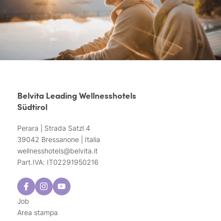
Belvita Leading Wellnesshotels
Südtirol
Perara | Strada Satzl 4
39042 Bressanone | Italia
wellnesshotels@
belvita.
it
Part.IVA: IT02291950216
Job
Area stampa