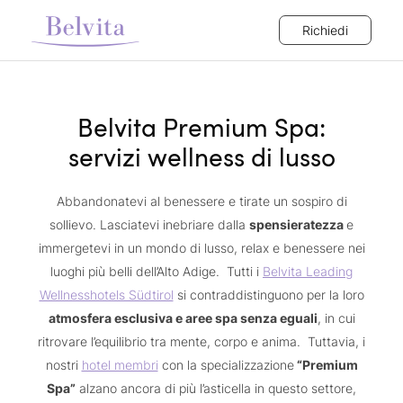
Richiedi
Belvita Premium Spa:
servizi wellness di lusso
Abbandonatevi al benessere e tirate un sospiro di
sollievo. Lasciatevi inebriare dalla
spensieratezza
e
immergetevi in un mondo di lusso, relax e benessere nei
luoghi più belli dell’Alto Adige. Tutti i
Belvita Leading
Wellnesshotels Südtirol
si contraddistinguono per la loro
atmosfera esclusiva e aree spa senza eguali
, in cui
ritrovare l’equilibrio tra mente, corpo e anima. Tuttavia, i
nostri
hotel membri
con la specializzazione
“Premium
Spa”
alzano ancora di più l’asticella in questo settore,