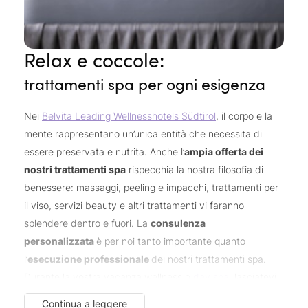
Relax e coccole:
trattamenti spa per ogni esigenza
Nei
Belvita Leading Wellnesshotels Südtirol
, il corpo e la
mente rappresentano un’unica entità che necessita di
essere preservata e nutrita. Anche l’
ampia offerta dei
nostri trattamenti spa
rispecchia la nostra filosofia di
benessere: massaggi, peeling e impacchi, trattamenti per
il viso, servizi beauty e altri trattamenti vi faranno
splendere dentro e fuori. La
consulenza
personalizzata
è per noi tanto importante quanto
l’
esecuzione professionale
dei nostri trattamenti spa.
Durante la vostra vacanza wellness o
day spa
, lasciatevi
guidare dalla
consulenza personalizzata del nostro
Continua a leggere