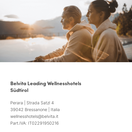
Belvita Leading Wellnesshotels
Südtirol
Perara | Strada Satzl 4
39042 Bressanone | Italia
wellnesshotels@
belvita.
it
Part.IVA: IT02291950216