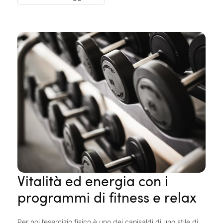
team di collaboratori esperti
presso le reception della
spa e trovate il trattamento più adatto a voi, alle vostre
esigenze e ai vostri desideri. Per i nostri trattamenti
utilizziamo esclusivamente
prodotti di altissima qualità
di
rinomate linee cosmetiche. Inoltre, nei nostri hotel
specializzati in “Premium Spa” troverete il nostro
massaggio “Belvita Premium Spa”
.
Vitalità ed energia con i
programmi di fitness e relax
Per noi l’esercizio fisico è uno dei capisaldi di uno stile di