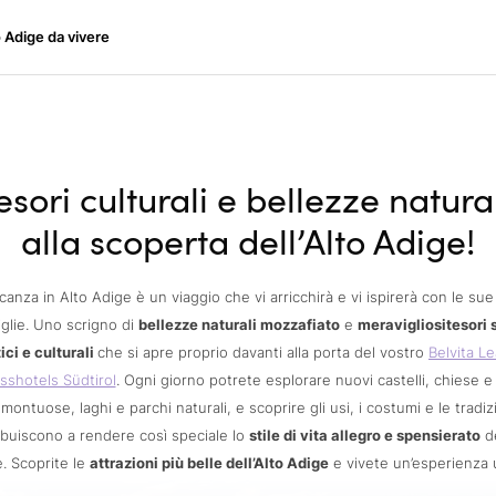
ige da vivere
o Adige da vivere
acanze
oni
ni
 con il cane
esori culturali e bellezze natural
alla scoperta dell’Alto Adige!
anza in Alto Adige è un viaggio che vi arricchirà e vi ispirerà con le sue 
glie. Uno scrigno di
bellezze naturali mozzafiato
e
meravigliositesori s
tici e culturali
che si apre proprio davanti alla porta del vostro
Belvita L
sshotels Südtirol
. Ogni giorno potrete esplorare nuovi castelli, chiese e
montuose, laghi e parchi naturali, e scoprire gli usi, i costumi e le tradiz
ibuiscono a rendere così speciale lo
stile di vita allegro e spensierato
de
. Scoprite le
attrazioni più belle dell’Alto Adige
e vivete un’esperienza 