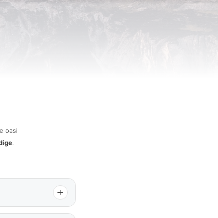
he oasi
Adige
.