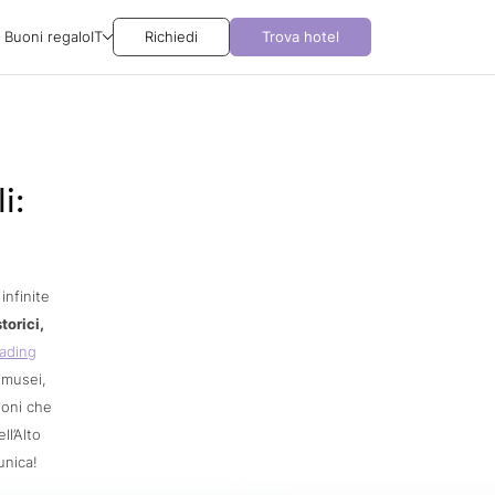
Buoni regalo
IT
Richiedi
Trova hotel
i:
infinite
torici,
eading
 musei,
ioni che
ll’Alto
unica!