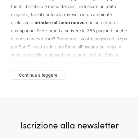
fuochi d'artificio e menu deliziosi, indossare un abito
elegante, fare il conto alla rovescia in un ambiente
esclusivo e
brindare all’anno nuovo
con un calice di
champagne! Siete pronti a scrivere le 365 pagine bianche
di questo nuovo libro? Prenotare il vostro soggiorno in spa
per San Silvestro e iniziate l’anno all’insegna del relax: vi
sveglierete felici e riposati nei comodi letti dei Belvita
Leading Wellnesshotels Südtirol dopo un
emozionante
Capodanno
. Sotto Natale e Capodanno, avrete
Continua a leggere
l’opportunità di ammirare l’Alto Adige in tutto il suo
fascino
invernale
. Godetevi la vista sulle vette alpine innevate
mentre vi rilassate nelle piscine panoramiche con getti
massaggianti e poi concedetevi momenti di pura
rigenerazione in
sauna
. Scoprite le offerte dei nostri hotel
con spa per un Capodanno da sogno!
Iscrizione alla newsletter