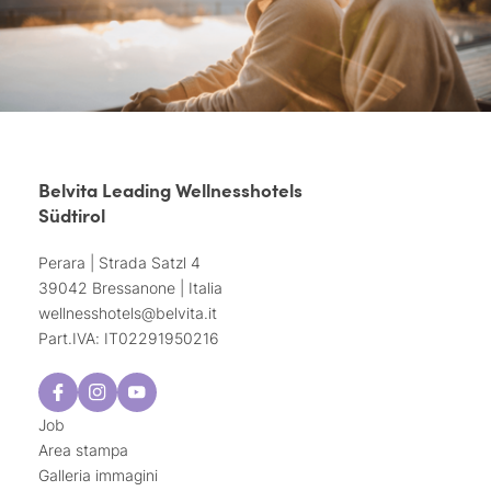
Belvita Leading Wellnesshotels
Südtirol
Perara | Strada Satzl 4
39042 Bressanone | Italia
wellnesshotels@
belvita.
it
Part.IVA: IT02291950216
Job
Area stampa
Galleria immagini