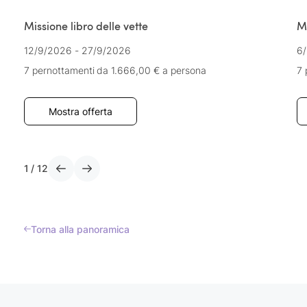
Missione libro delle vette
Mi
12/9/2026 - 27/9/2026
6/
7 pernottamenti
da 1.666,00 €
a persona
7 
Mostra offerta
1
/
12
Torna alla panoramica