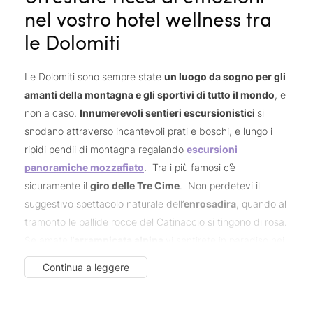
nel vostro hotel wellness tra
le Dolomiti
Le Dolomiti sono sempre state
un luogo da sogno per gli
amanti della montagna e gli sportivi di tutto il mondo
, e
non a caso.
Innumerevoli sentieri escursionistici
si
snodano attraverso incantevoli prati e boschi, e lungo i
ripidi pendii di montagna regalando
escursioni
panoramiche mozzafiato
. Tra i più famosi c’è
sicuramente il
giro delle Tre Cime
. Non perdetevi il
suggestivo spettacolo naturale dell’
enrosadira
, quando al
tramonto le pallide rocce del Catinaccio si tingono di rosa.
Se amate l’
arrampicata alpina
vi sentirete in paradiso nei
nostri hotel tra le Dolomiti con spa: qui potrete infatti
Continua a leggere
divertirvi a scalare le imponenti pareti rocciose, un parco
avventura creato dalla natura per mettervi alla prova ogni
giorno con nuove sfide. Anche gli
amanti della bicicletta