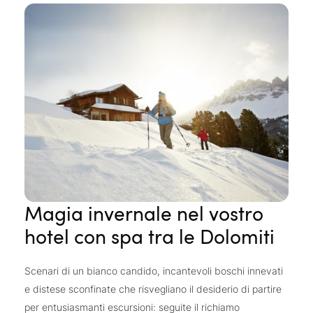
resteranno entusiasti dei
numerosi percorsi per
mountain bike e downhill
. In vacanza nei nostri hotel
wellness tra le Dolomiti non esistono limiti alle emozioni:
dal nuoto alla pesca, dal golf agli sport più adrenalinici,
come il rafting e il parapendio. Riscoprite l’essenza della
felicità.
Magia invernale nel vostro
hotel con spa tra le Dolomiti
Scenari di un bianco candido, incantevoli boschi innevati
e distese sconfinate che risvegliano il desiderio di partire
per entusiasmanti escursioni: seguite il richiamo