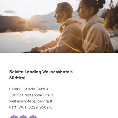
Belvita Leading Wellnesshotels
Südtirol
Perara | Strada Satzl 4
39042 Bressanone | Italia
wellnesshotels@
belvita.
it
Part.IVA: IT02291950216