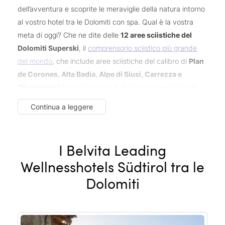
dell’avventura e scoprite le meraviglie della natura intorno
al vostro hotel tra le Dolomiti con spa. Qual è la vostra
meta di oggi? Che ne dite delle
12 aree sciistiche del
Dolomiti Superski
, il
comprensorio sciistico più grande
del mondo
, che include aree sciistiche del calibro di
Plan
de Corones, Alta Badia, Alpe di Siusi, Carrezza e
Obereggen
? Se amate lo sci di fondo non perdetevi gli
oltre 900 chilometri di piste del
Dolomiti Nordicski
, nel
Continua a leggere
cuore delle Dolomiti Patrimonio Mondiale UNESCO.
Oppure godetevi fantastici
tour panoramici di sci
alpinismo
, piacevoli
escursioni con le ciaspole
I Belvita Leading
o
emozionanti
discese con lo slittino
. Qualunque cosa
Wellnesshotels Südtirol tra le
decidiate di fare, sulle Dolomiti la neve è sempre
Dolomiti
garantita, così come il divetimento! Vivete un’
esperienza
invernale unica
nei
Belvita Leading Wellnesshotels
Südtirol
.