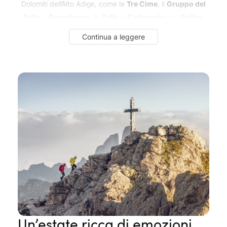
Dolomiti dell’Alto Adige, come le
Tre Cime
, il
Gruppo del
Sella,
il
Sassolungo
, le
Odle
, il
Catinaccio
e lo
Sciliar
.
Una catena montuosa leggendaria, dichiarata
Patrimonio
Continua a leggere
Mondiale UNESCO
nel 2009, non solo per la sua bellezza
paesaggistica, ma anche per la sua importanza geologica
e per l’unicità della sua flora e fauna.
Un’estate ricca di emozioni