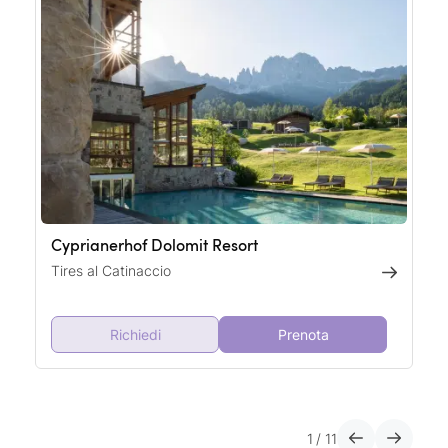
Cyprianerhof Dolomit Resort
Tires al Catinaccio
Richiedi
Prenota
1
/
11