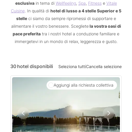
esclusiva
in tema di
Wellfeeling
,
Spa
,
Fitness
e
Vitale
31
1
2
3
4
5
6
Cuisine
. In qualità di
hotel di lusso a 4 stelle Superior e 5
stelle
ci siamo da sempre ripromessi di supportare e
Date di viaggio esatte
±1 giorno
±3 giorni
alimentare il vostro benessere. Scegliete
la vostra oasi di
±7 giorni
pace preferita
tra i nostri hotel a conduzione familiare e
immergetevi in un mondo di relax, leggerezza e gusto.
30
hotel disponibili
Seleziona tutti
Cancella selezione
Aggiungi alla richiesta collettiva