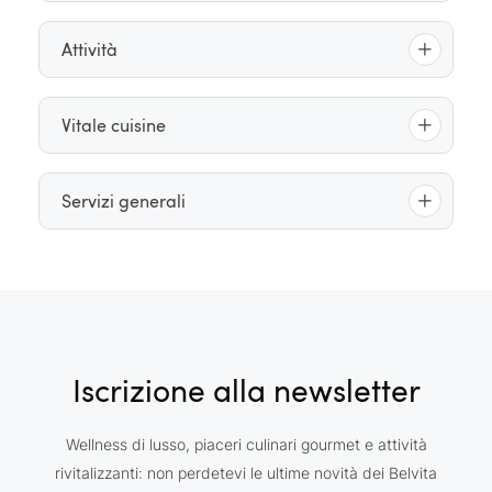
Beauty e massaggi
Attività
Sauna
Bagno turco
Sala fitness
Vitale cuisine
Idromassaggio
Colazione a buffet
Servizi generali
Menu della cena
WiFi
Parcheggi
Ascensore
Senza barriere architettoniche
Iscrizione alla newsletter
Trasporto bagagli
Bar dell’hotel
Wellness di lusso, piaceri culinari gourmet e attività
rivitalizzanti: non perdetevi le ultime novità dei Belvita