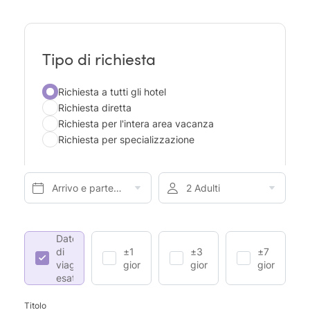
Tipo di richiesta
Richiesta a tutti gli hotel
Richiesta diretta
Richiesta per l'intera area vacanza
Richiesta per specializzazione
Arrivo e partenza*
2 Adulti
Date
di
±1
±3
±7
viaggio
giorno
giorni
giorni
esatte
Titolo