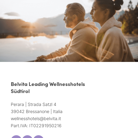
Belvita Leading Wellnesshotels
Südtirol
Perara | Strada Satzl 4
39042 Bressanone | Italia
wellnesshotels@
belvita.
it
Part.IVA: IT02291950216