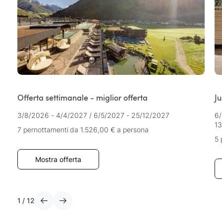
Offerta settimanale - miglior offerta
Ju
3/8/2026 - 4/4/2027
/
6/5/2027 - 25/12/2027
6/
13
7 pernottamenti
da 1.526,00 €
a persona
5 
Mostra offerta
1
/
12