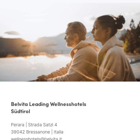
Belvita Leading Wellnesshotels
Südtirol
Perara | Strada Satzl 4
39042 Bressanone | Italia
wellnesshotels@
belvita.
it