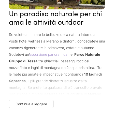
castelli e parchi
clima mite
300
. Godetevi il
e i
giorni di sole all’anno
, e se siete amanti della
Un paradiso naturale per chi
numerose attrazioni
cultura, approfittate delle
nel
ama le attività outdoor
campo della musica, del teatro, del cinema e
dell’arte. Visitate la seconda città più grande
Se volete ammirare le bellezze della natura intorno ai
dell’Alto Adige e i suoi dintorni, e non perdetevi i
vostri hotel wellness a Merano e dintorni, concedetevi una
Giardini di Castel Trauttmansdorff
con oltre 80
vacanza rigenerante in primavera, estate e autunno.
ambienti botanici provenienti da tutto il mondo, il
Godetevi un’
escursione panoramica
nel
Parco Naturale
Kurhaus
con la sua magnifica sala in stile liberty, il
Gruppo di Tessa
tra ghiacciai, paesaggi rocciosi
ippodromo
Castel
famosissimo
, nonché lo storico
mozzafiato e laghi di montagna dall’acqua cristallina. Tra
Tirolo
a Tirolo paese e lo storico centro di
le mete più amate e impegnative ricordiamo i
10 laghi di
allevamento dei cavalli avelignesi.
Sopranes
, il più grande distretto lacustre d’alta
montagna. Se preferite qualcosa di più tranquillo provate
l’escursione circolare dell’area escursionistica di
Merano
2000
che vi regalerà splendidi
panorami sulle Dolomiti
.
Se
Continua a leggere
il vostro cuore batte per la bicicletta
, qui troverete
numerosi
percorsi adrenalinici
e un’
ampia rete di piste