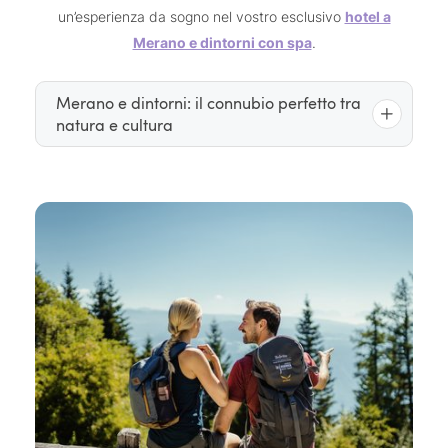
un’esperienza da sogno nel vostro esclusivo
hotel a
Merano e dintorni con spa
.
Merano e dintorni: il connubio perfetto tra
natura e cultura
I nostri hotel a Merano e dintorni con spa si trovano
in una delle zone più pittoresche dell’Alto Adige:
elegante città termale di Merano
attorno all’
, sul
tra Nalles e
versante meridionale delle Alpi,
Naturno
, si estende uno scenario ricco di meraviglie.
idilliaci paesini di montagna
La tranquillità degli
vie
ad alta quota si alternano alla raffinatezza delle
del centro città
, imponenti ghiacciai lasciano il
natura incontaminata
posto a oleandri e ulivi, la
chiese,
diventa una scrigno di tesori culturali, come