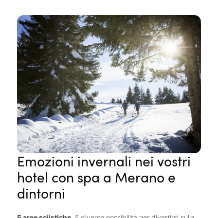
ciclabili
a bassa quota. Tra le mete da non perdere per
godersi una rilassante giornata all’aria aperta: la
roggia di
Marlengo
e la
cascata di Parcines
con il suo
straordinario clima curativo.
Emozioni invernali nei vostri
hotel con spa a Merano e
dintorni
5 aree sciistiche
, 5 diverse possibilità per divertirsi sulla