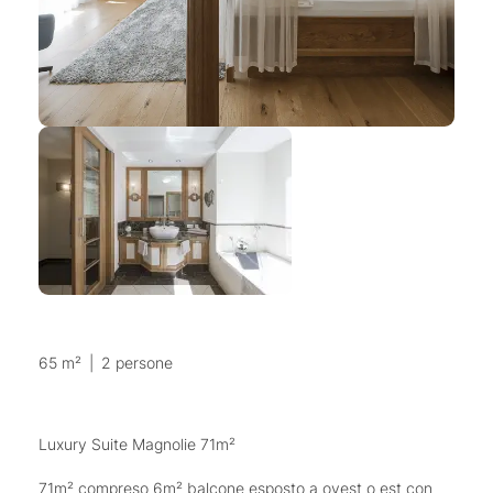
65 m²
|
2 persone
Luxury Suite Magnolie 71m²
71m² compreso 6m² balcone esposto a ovest o est con