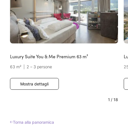
Luxury Suite You & Me Premium 63 m²
L
63 m²
|
2 – 3 persone
25
Mostra dettagli
1
/
18
Torna alla panoramica