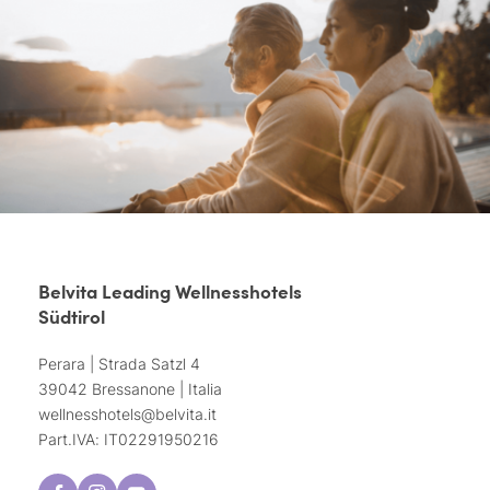
Belvita Leading Wellnesshotels
Südtirol
Perara | Strada Satzl 4
39042 Bressanone | Italia
wellnesshotels@
belvita.
it
Part.IVA: IT02291950216