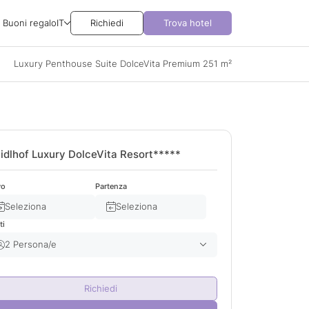
Buoni regalo
IT
Richiedi
Trova hotel
Luxury Penthouse Suite DolceVita Premium 251 m²
idlhof Luxury DolceVita Resort*****
vo
Partenza
Seleziona
Seleziona
ti
2 Persona/e
Adulto/i
2
Richiedi
Bambino/i
0