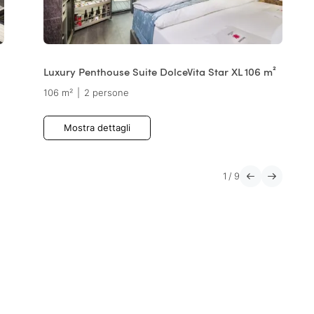
Luxury Penthouse Suite DolceVita Star XL 106 m²
106 m²
|
2 persone
Mostra dettagli
1
/
9