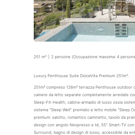
251 m²
|
2 persone (Occupazione massima: 4 person
Luxury Penthouse Suite DolceVita Premium 251m².
251m² compreso 126m² terrazza Penthouse outdoor con
camere da letto separate completamente arredate con
Sleep-Fit-Health, cabina-armadio di lusso ossia sist
sistema “Sleep Well” premiato e letto mobile "Sleep 
premium: salotto, romantico caminetto, tavolo da pranz
design con angolo Nespresso e té, 55" Smart-TV co
Surround, bagno di design di lusso, accessibile da en