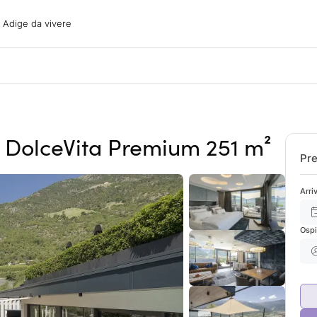
ige da vivere
o Adige da vivere
acanze
oni
oni
 con il cane
e DolceVita Premium 251 m²
Pre
Arri
Ospi