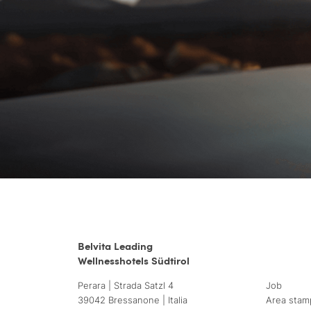
Belvita Leading
Wellnesshotels Südtirol
Perara | Strada Satzl 4
Job
39042 Bressanone | Italia
Area stam