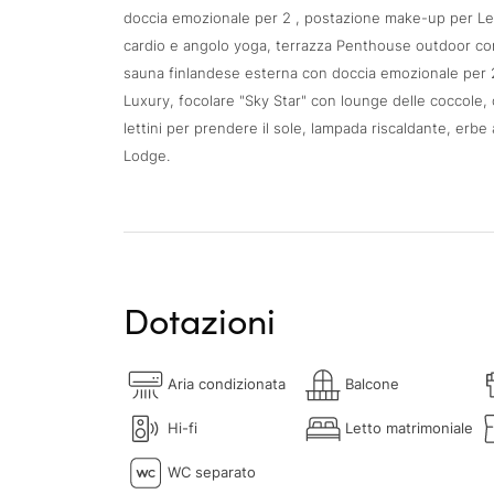
doccia emozionale per 2 , postazione make-up per Lei,
cardio e angolo yoga, terrazza Penthouse outdoor con a
sauna finlandese esterna con doccia emozionale per 
Luxury, focolare "Sky Star" con lounge delle coccole,
lettini per prendere il sole, lampada riscaldante, erb
Lodge.
Dotazioni
Aria condizionata
Balcone
Hi-fi
Letto matrimoniale
WC separato